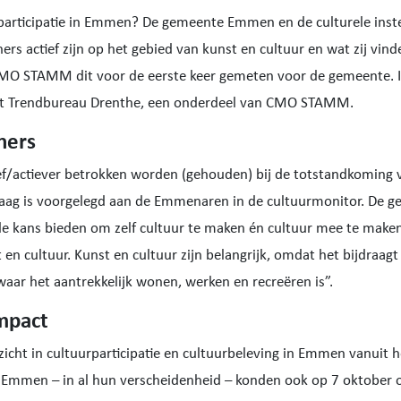
participatie in Emmen? De gemeente Emmen en de culturele instel
rs actief zijn op het gebied van kunst en cultuur en wat zij vin
CMO STAMM dit voor de eerste keer gemeten voor de gemeente. I
et Trendbureau Drenthe, een onderdeel van CMO STAMM.
ners
f/actiever betrokken worden (gehouden) bij de totstandkoming v
aag is voorgelegd aan de Emmenaren in de cultuurmonitor. De 
de kans bieden om zelf cultuur te maken én cultuur mee te make
en cultuur. Kunst en cultuur zijn belangrijk, omdat het bijdraa
ar het aantrekkelijk wonen, werken en recreëren is”.
impact
zicht in cultuurparticipatie en cultuurbeleving in Emmen vanuit h
 Emmen – in al hun verscheidenheid – konden ook op 7 oktober o