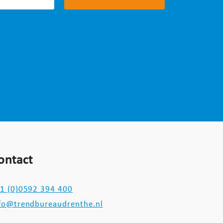
ontact
1 (0)0592 394 400
fo@trendbureaudrenthe.nl