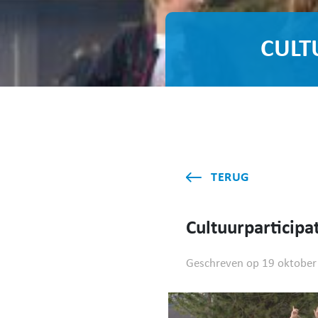
CULT
TERUG
Cultuurparticipa
Geschreven op 19 oktober