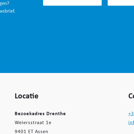
ngen?
wsbrief.
Locatie
C
Bezoekadres Drenthe
+3
Weiersstraat 1e
in
9401 ET Assen