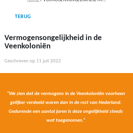
HOME
/
VERMOGENSONGELIJKHEID IN...
TERUG
Vermogensongelijkheid in de
Veenkoloniën
Geschreven op 11 juli 2022
“We zien dat de vermogens in de Veenkoloniën voorheen
gelijker verdeeld waren dan in de rest van Nederland.
Gedurende een aantal jaren is deze ongelijkheid steeds
wat toegenomen.”