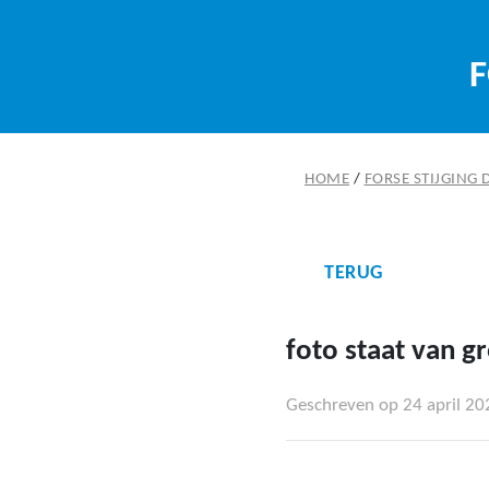
F
HOME
/
FORSE STIJGING
TERUG
foto staat van g
Geschreven op 24 april 20