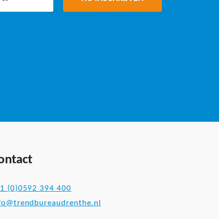
ontact
1 (0)0592 394 400
fo@trendbureaudrenthe.nl