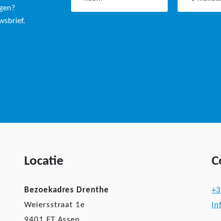
ngen?
wsbrief.
Locatie
C
Bezoekadres Drenthe
+3
Weiersstraat 1e
in
9401 ET Assen