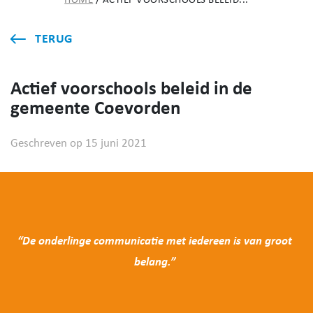
HOME
/
ACTIEF VOORSCHOOLS BELEID...
TERUG
Actief voorschools beleid in de
gemeente Coevorden
Geschreven op 15 juni 2021
“De onderlinge communicatie met iedereen is van groot
belang.”