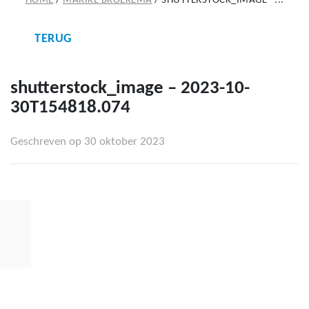
HOME
/
MARIKE BROEKEMA
/
SHUTTERSTOCK_IMAGE –...
TERUG
shutterstock_image – 2023-10-
30T154818.074
Geschreven op 30 oktober 2023